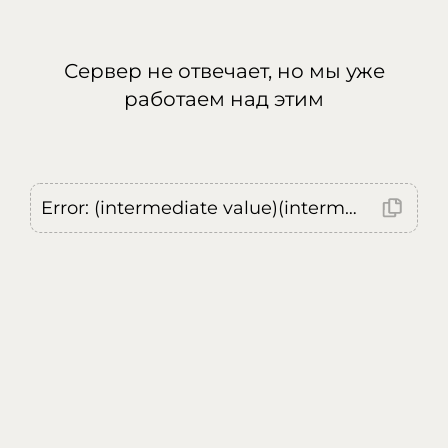
Сервер не отвечает, но мы уже
работаем над этим
Error: (intermediate value)(intermediate value)(intermediate value).replaceAll is not a function