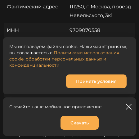
Фактический адрес
111250, г. Москва, проезд
Невельского, 3к1
ИНН
9709070558
КПП
770901001
Мы используем файлы cookie. Нажимая «Принять»,
вы соглашаетесь с
Политиками использования
cookie, обработки персональных данных и
ОГРН
1217700150436
конфиденциальности
Р/С
40702810238000269474
Принять условия
Банк
ПАО СБЕРБАНК
К/С
30101810400000000225
Скачайте наше мобильное приложение
БИК
044525225
Скачать
Корзина
0
Генеральный директор
Тростянский Дмитрий