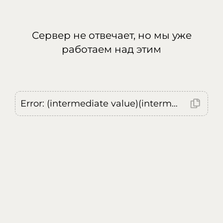
Сервер не отвечает, но мы уже
работаем над этим
Error: (intermediate value)(intermediate value)(intermediate value).replaceAll is not a function