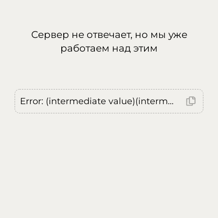
Сервер не отвечает, но мы уже
работаем над этим
Error: (intermediate value)(intermediate value)(intermediate value).replaceAll is not a function