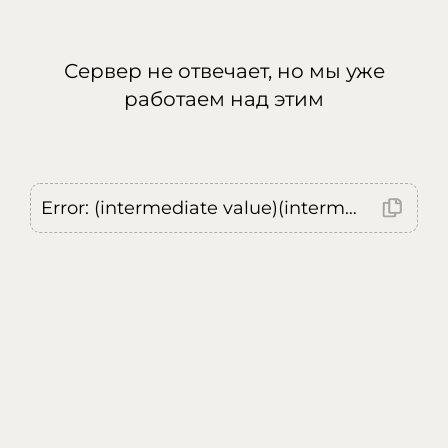
Сервер не отвечает, но мы уже
работаем над этим
Error: (intermediate value)(intermediate value)(intermediate value).replaceAll is not a function